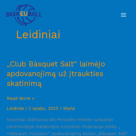
Pereiti
Mai
prie
Men
turinio
Leidiniai
„Club
„Club Bàsquet Salt“ laimėjo
Bàsquet
apdovanojimą už įtraukties
Salt“
skatinimą
laimėjo
apdovanojimą
už
Read More »
įtraukties
Leidiniai
/
2 spalio, 2025
/
Maria
skatinimą
Neseniai Vilafranca del Penedès mieste vykusioje
ceremonijoje Katalonijos krepšinio federacija įteikė „
+Bàsquet Inclusion“ apdovanojimą klubui „Bàsquet Salt“