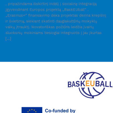
, pripažindama išskirtinį indėlį į socialinę integraciją
įgyvendinant Europos projektą „BaskEUball“ .
„Erasmus+“ finansavimo dėka projektas derina krepšinį
ir švietimą, siekiant skatinti daugiakultūrių mokyklų
vaikų įtrauktį. Novatoriškas požiūris leidžia įvairių
sluoksnių mokiniams tiesiogiai integruotis į jau įkurtas
[…]