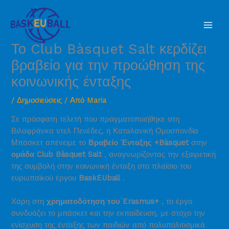
Μετάβαση
Mai
στο
Men
περιεχόμενο
Το Club Bàsquet Salt κερδίζει
βραβείο για την προώθηση της
κοινωνικής ένταξης
/
Δημοσιεύσεις
/ Από
Maria
Σε πρόσφατη τελετή που πραγματοποιήθηκε στη
Βιλαφράνκα ντελ Πενέδες, η Καταλανική Ομοσπονδία
Μπάσκετ απένειμε το
Βραβείο Ένταξης +Bàsquet
στην
ομάδα Club Bàsquet Salt
, αναγνωρίζοντας την εξαιρετική
της συμβολή στην κοινωνική ένταξη στο πλαίσιο του
ευρωπαϊκού έργου
BaskEUball
.
Χάρη στη
χρηματοδότηση του Erasmus+
, το έργο
συνδυάζει το μπάσκετ και την εκπαίδευση, με στόχο την
ενίσχυση της ένταξης των παιδιών από πολυπολιτισμικά