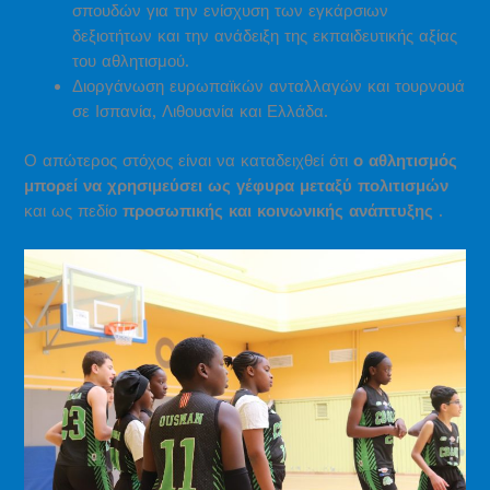
σπουδών για την ενίσχυση των εγκάρσιων
δεξιοτήτων και την ανάδειξη της εκπαιδευτικής αξίας
του αθλητισμού.
Διοργάνωση ευρωπαϊκών ανταλλαγών και τουρνουά
σε Ισπανία, Λιθουανία και Ελλάδα.
Ο απώτερος στόχος είναι να καταδειχθεί ότι
ο αθλητισμός
μπορεί να χρησιμεύσει ως γέφυρα μεταξύ πολιτισμών
και ως πεδίο
προσωπικής και κοινωνικής ανάπτυξης
.