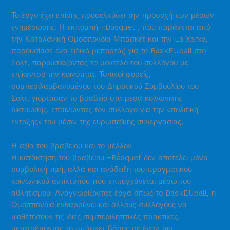
Το έργο έχει επίσης προσελκύσει την προσοχή των μέσων
ενημέρωσης. Η εκπομπή
+Bàsquet
, που παράγεται από
την Καταλανική Ομοσπονδία Μπάσκετ και την La Xarxa,
παρουσίασε ένα ειδικό ρεπορτάζ για το BaskEUball στο
Σολτ, παρουσιάζοντας το μοντέλο του συλλόγου με
επίκεντρο την κοινότητα. Τοπικοί φορείς,
συμπεριλαμβανομένου του Δημοτικού Συμβουλίου του
Σολτ, γιόρτασαν το βραβείο στα μέσα κοινωνικής
δικτύωσης, επαινώντας τον σύλλογο για την «πολιτική
ένταξης» του μέσω της ευρωπαϊκής συνεργασίας.
Η αξία του βραβείου και το μέλλον
Η κατάκτηση του βραβείου +Bàsquet δεν αποτελεί μόνο
συμβολική τιμή, αλλά και ανάδειξη του πραγματικού
κοινωνικού αντίκτυπου που επιτυγχάνεται μέσω του
αθλητισμού. Αναγνωρίζοντας έργα όπως το BaskEUball, η
Ομοσπονδία ενθαρρύνει και άλλους συλλόγους να
υιοθετήσουν τις ίδιες συμπεριληπτικές πρακτικές,
μετατρέποντας το μπάσκετ βάσης σε έναν πιο