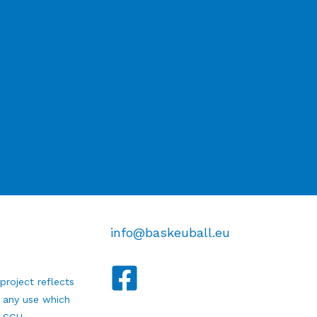
info@baskeuball.eu
roject reflects
r any use which
0-SCH-