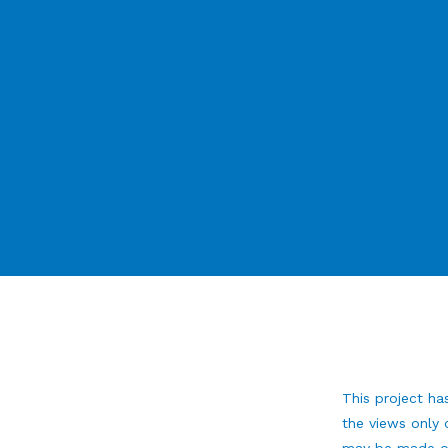
This project h
the views only 
may be made of