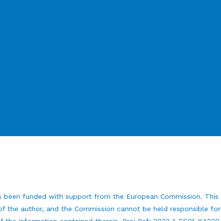
as been funded with support from the European Commission. This p
of the author, and the Commission cannot be held responsible fo
 the information contained therein. Proj Ref: 2022-1-ES01-KA22